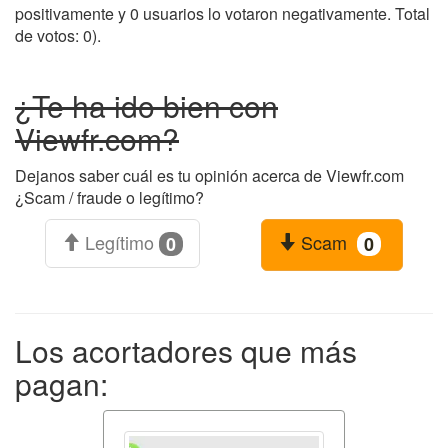
positivamente y 0 usuarios lo votaron negativamente. Total
de votos: 0).
¿Te ha ido bien con
Viewfr.com?
Dejanos saber cuál es tu opinión acerca de Viewfr.com
¿Scam / fraude o legítimo?
Legítimo
Scam
0
0
Los acortadores que más
pagan: