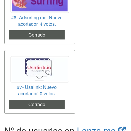
#6- Adsurfing.me: Nuevo
acortador. 4 votos.
Cerrado
#7- Usalink: Nuevo
acortador. 0 votos.
Cerrado
Nº de usuarios en
Lanza.me