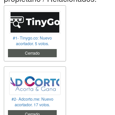
#1- Tinygo.co: Nuevo
acortador. 5 votos.
Cerrado
#2- Adcorto.me: Nuevo
acortador. 17 votos.
Cerrado