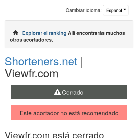
Cambiar
idioma
:
Español
Explorar el ranking
Allí encontrarás muchos
otros acortadores.
Shorteners.net
|
Viewfr.com
Cerrado
Este acortador no está recomendado
Viewfr.com está cerrado