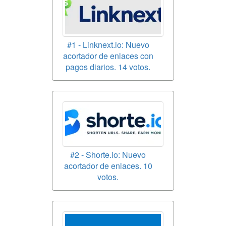
#1 - Linknext.io: Nuevo
acortador de enlaces con
pagos diarios. 14 votos.
#2 - Shorte.io: Nuevo
acortador de enlaces. 10
votos.