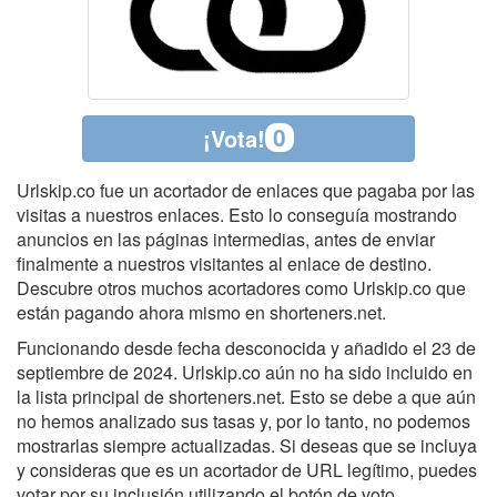
0
¡Vota!
Urlskip.co fue un acortador de enlaces que pagaba por las
visitas a nuestros enlaces. Esto lo conseguía mostrando
anuncios en las páginas intermedias, antes de enviar
finalmente a nuestros visitantes al enlace de destino.
Descubre otros muchos acortadores como Urlskip.co que
están pagando ahora mismo en shorteners.net.
Funcionando desde fecha desconocida y añadido el 23 de
septiembre de 2024. Urlskip.co aún no ha sido incluido en
la lista principal de shorteners.net. Esto se debe a que aún
no hemos analizado sus tasas y, por lo tanto, no podemos
mostrarlas siempre actualizadas. Si deseas que se incluya
y consideras que es un acortador de URL legítimo, puedes
votar por su inclusión utilizando el botón de voto.