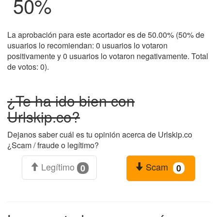
50
%
La aprobación para este acortador es de 50.00% (50% de
usuarios lo recomiendan: 0 usuarios lo votaron
positivamente y 0 usuarios lo votaron negativamente. Total
de votos: 0).
¿Te ha ido bien con
Urlskip.co?
Dejanos saber cuál es tu opinión acerca de Urlskip.co
¿Scam / fraude o legítimo?
Legítimo
Scam
0
0