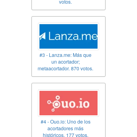
votos.
#3 - Lanza.me: Más que
un acortador;
metaacortador. 870 votos.
#4 - Ouo.io: Uno de los
acortadores más
históricos. 177 votos.