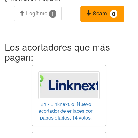
Legítimo
Scam
1
0
Los acortadores que más
pagan:
#1 - Linknext.io: Nuevo
acortador de enlaces con
pagos diarios. 14 votos.