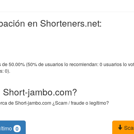
bación en Shorteners.net:
s de 50.00% (50% de usuarios lo recomiendan: 0 usuarios lo vot
: 0).
n Short-jambo.com?
erca de Short-jambo.com ¿Scam / fraude o legítimo?
Sc
ítimo
0