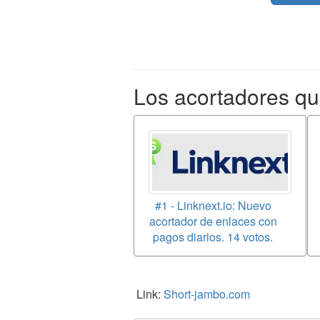
Los acortadores q
#1 - Linknext.io: Nuevo
acortador de enlaces con
pagos diarios. 14 votos.
Link:
Short-jambo.com