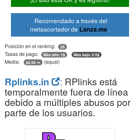
Recomendado a través del
metaacortador de
Lanza.me
.
Posición en el ranking:
29
Tasas de pago:
Más alto: 1$
Más bajo: 0.5$
Media:
(equal)
$0.58
Rplinks.in
:
RPlinks está
temporalmente fuera de línea
debido a múltiples abusos por
parte de los usuarios.