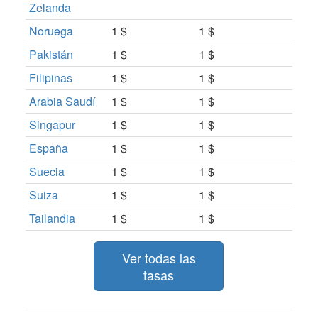
Zelanda
Noruega
1 $
1 $
Pakistán
1 $
1 $
Filipinas
1 $
1 $
Arabia Saudí
1 $
1 $
Singapur
1 $
1 $
España
1 $
1 $
Suecia
1 $
1 $
Suiza
1 $
1 $
Tailandia
1 $
1 $
Ver todas las
tasas