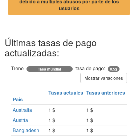
debido a múltiples abusos por parte de los
usuarios
Últimas tasas de pago
actualizadas:
Tiene
tasa de pago:
Tasa mundial
0.5$
Mostrar variaciones
Tasas actuales
Tasas anteriores
País
Australia
1 $
1 $
Austria
1 $
1 $
Bangladesh
1 $
1 $