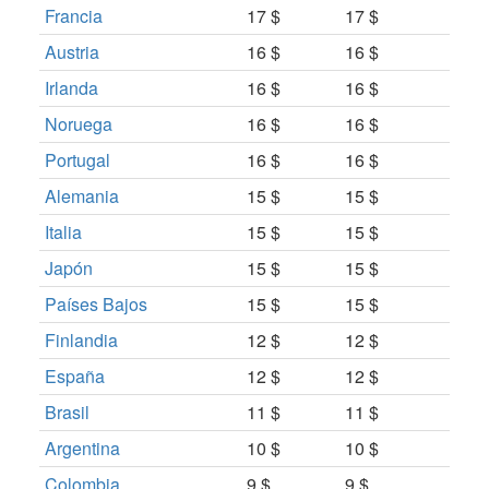
Francia
17 $
17 $
Austria
16 $
16 $
Irlanda
16 $
16 $
Noruega
16 $
16 $
Portugal
16 $
16 $
Alemania
15 $
15 $
Italia
15 $
15 $
Japón
15 $
15 $
Países Bajos
15 $
15 $
Finlandia
12 $
12 $
España
12 $
12 $
Brasil
11 $
11 $
Argentina
10 $
10 $
Colombia
9 $
9 $