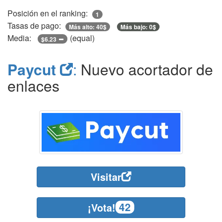
Posición en el ranking:
1
Tasas de pago:
Más alto: 40$
Más bajo: 0$
Media:
(equal)
$6.23
Paycut
:
Nuevo acortador de
enlaces
Visitar
42
¡Vota!