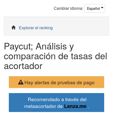
Cambiar
idioma
:
Español
Explorar el ranking
Paycut; Análisis y
comparación de tasas del
acortador
Hay alertas de pruebas de pago
Recomendado a través del
metaacortador de
Lanza.me
.