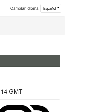
Cambiar
idioma
:
Español
0:14 GMT