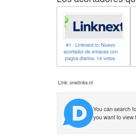
#1 - Linknext.io: Nuevo
acortador de enlaces con
pagos diarios. 14 votos.
Link: onelinks.nl
You can search f
you want to view 