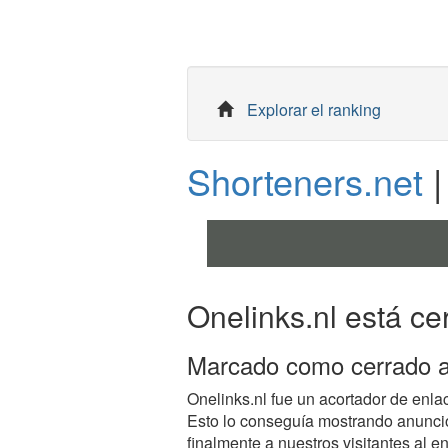
Explorar el ranking
Shorteners.net
|
Onelinks.nl está ce
Marcado como cerrado a
Onelinks.nl fue un acortador de enla
Esto lo conseguía mostrando anuncio
finalmente a nuestros visitantes al 