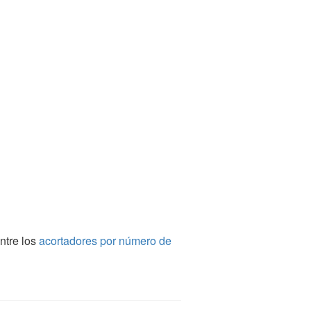
ntre los
acortadores por número de