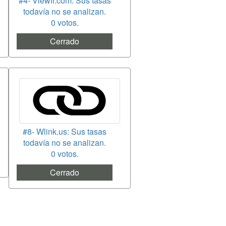
#4- Viewfr.com: Sus tasas
todavía no se analizan.
0 votos.
Cerrado
#8- Wlink.us: Sus tasas
todavía no se analizan.
0 votos.
Cerrado