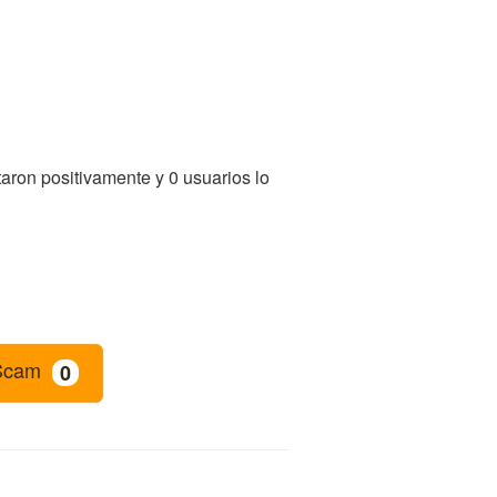
aron positivamente y 0 usuarios lo
cam
0