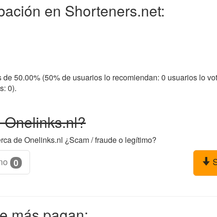
bación en Shorteners.net:
s de 50.00% (50% de usuarios lo recomiendan: 0 usuarios lo vot
: 0).
 Onelinks.nl?
rca de Onelinks.nl ¿Scam / fraude o legítimo?
imo
S
0
ue más pagan: