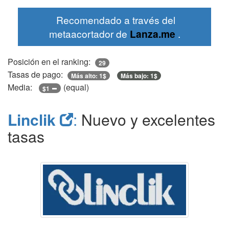
Recomendado a través del
metaacortador de
Lanza.me
.
Posición en el ranking:
29
Tasas de pago:
Más alto: 1$
Más bajo: 1$
Media:
(equal)
$1
Linclik
:
Nuevo y excelentes
tasas