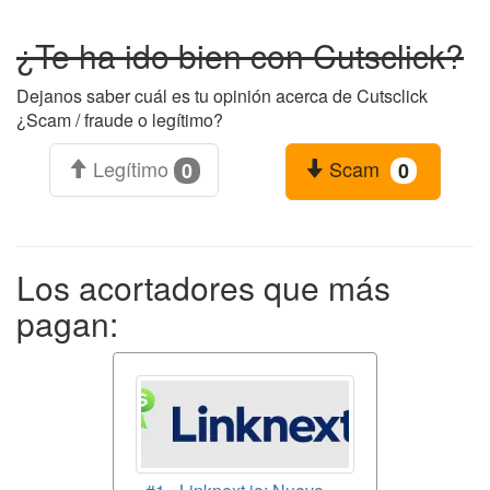
¿Te ha ido bien con Cutsclick?
Dejanos saber cuál es tu opinión acerca de Cutsclick
¿Scam / fraude o legítimo?
Legítimo
Scam
0
0
Los acortadores que más
pagan: