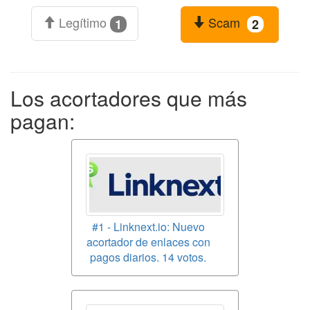
Legítimo
Scam
1
2
Los acortadores que más
pagan:
#1 - Linknext.io: Nuevo
acortador de enlaces con
pagos diarios. 14 votos.