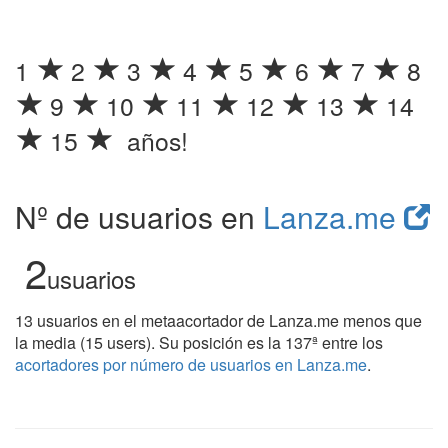
1
2
3
4
5
6
7
8
9
10
11
12
13
14
15
años!
Nº de usuarios en
Lanza.me
2
usuarios
13 usuarios en el metaacortador de Lanza.me menos que
la media (15 users). Su posición es la 137ª entre los
acortadores por número de usuarios en Lanza.me
.