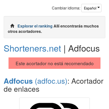
Cambiar
idioma
:
Español
Explorar el ranking
Allí encontrarás muchos
otros acortadores.
Shorteners.net
| Adfocus
Este acortador no está recomendado
Adfocus
(adfoc.us)
: Acortador
de enlaces