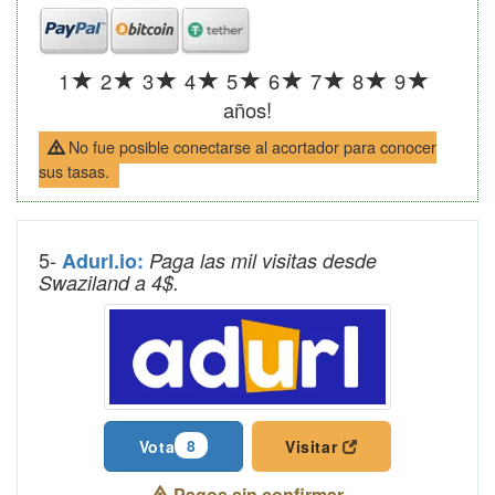
1
2
3
4
5
6
7
8
9
años!
No fue posible conectarse al acortador para conocer
sus tasas.
5-
Adurl.io:
Paga las mil visitas desde
Swaziland a 4$.
8
Vota
Visitar
Pagos sin confirmar