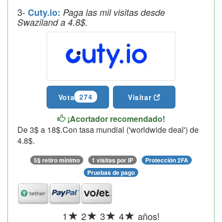
3-
Cuty.io:
Paga las mil visitas desde
Swaziland a 4.8$.
274
Vota
Visitar
¡Acortador recomendado!
De 3$ a 18$.Con tasa mundial ('worldwide deal') de
4.8$.
5$ retiro mínimo
1 visitas por IP
Protección 2FA
Pruebas de pago
1
2
3
4
años!