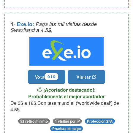
4-
Exe.io:
Paga las mil visitas desde
Swaziland a 4.5$.
916
Vota
Visitar
¡Acortador destacado!:
Probablemente el mejor acortador
De 3$ a 18$.Con tasa mundial ('worldwide deal') de
4.5$.
5$ retiro mínimo
1 visitas por IP
Protección 2FA
Pruebas de pago