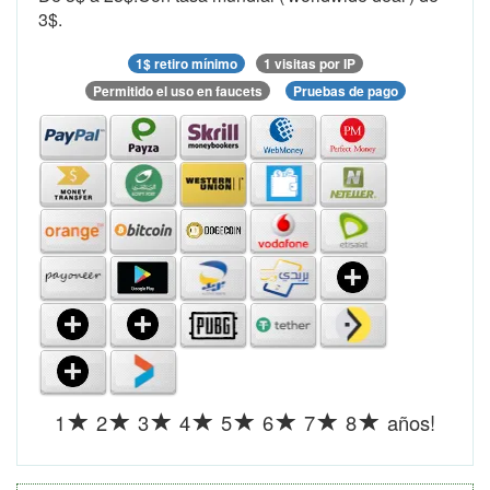
3$.
1$ retiro mínimo
1 visitas por IP
Permitido el uso en faucets
Pruebas de pago
1
2
3
4
5
6
7
8
años!