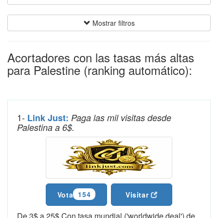
Mostrar filtros
Acortadores con las tasas más altas
para Palestine (ranking automático):
1-
Link Just:
Paga las mil visitas desde
Palestina a 6$.
154
Vota
Visitar
De 3$ a 25$.Con tasa mundial ('worldwide deal') de