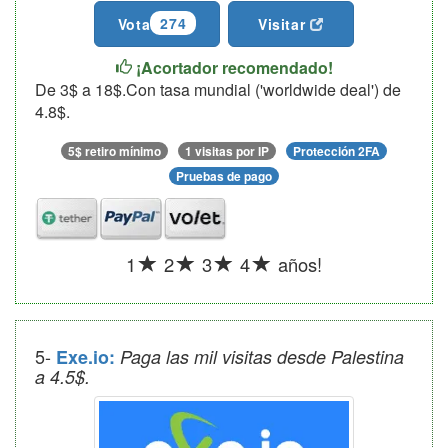
274
Vota
Visitar
¡Acortador recomendado!
De 3$ a 18$.Con tasa mundial ('worldwide deal') de
4.8$.
5$ retiro mínimo
1 visitas por IP
Protección 2FA
Pruebas de pago
1
2
3
4
años!
5-
Exe.io:
Paga las mil visitas desde Palestina
a 4.5$.