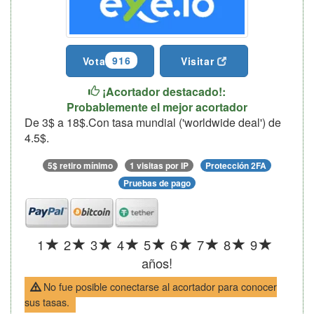
916
Vota
Visitar
¡Acortador destacado!:
Probablemente el mejor acortador
De 3$ a 18$.Con tasa mundial ('worldwide deal') de
4.5$.
5$ retiro mínimo
1 visitas por IP
Protección 2FA
Pruebas de pago
1
2
3
4
5
6
7
8
9
años!
No fue posible conectarse al acortador para conocer
sus tasas.