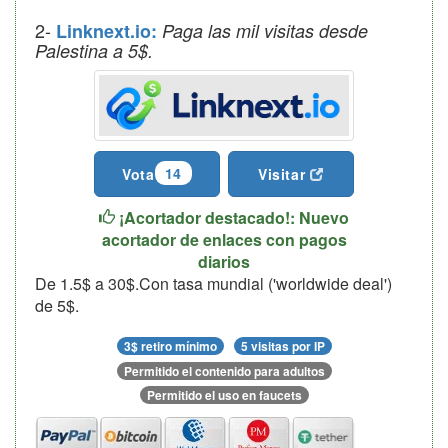
2-
Linknext.io:
Paga las mil visitas desde
Palestina a 5$.
14
Vota
Visitar
¡Acortador destacado!: Nuevo
acortador de enlaces con pagos
diarios
De 1.5$ a 30$.Con tasa mundial ('worldwide deal')
de 5$.
3$ retiro mínimo
5 visitas por IP
Permitido el contenido para adultos
Permitido el uso en faucets