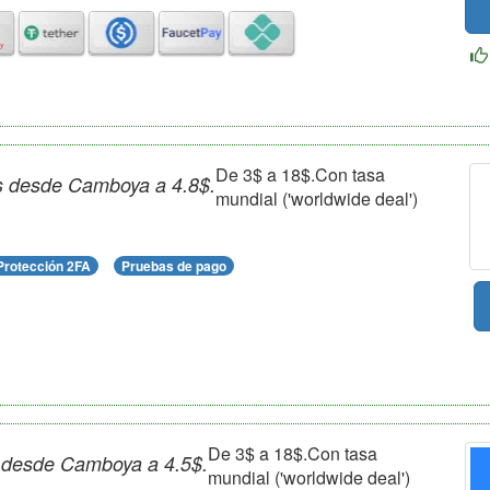
De 3$ a 18$.Con tasa
as desde Camboya a 4.8$.
mundial ('worldwide deal')
Protección 2FA
Pruebas de pago
De 3$ a 18$.Con tasa
as desde Camboya a 4.5$.
mundial ('worldwide deal')