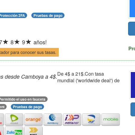
Protección 2FA
Pruebas de pago
7
8
9
años!
Pr
tador para conocer sus tasas.
De 4$ a 21$.Con tasa
tas desde Camboya a 4$.
mundial ('worldwide deal') de
Permitido el uso en faucets
ent
Pruebas de pago