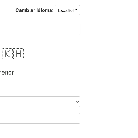
Cambiar
idioma
:
Español
a
🇰🇭
menor