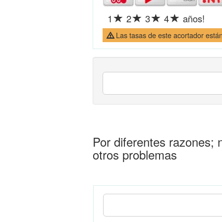
1
2
3
4
años!
Las tasas de este acortador están 
Por diferentes razones;
otros problemas