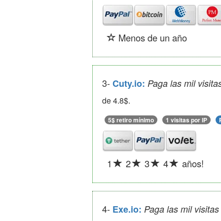
Menos de un año
3-
Cuty.io:
Paga las mil visit
de 4.8$.
5$ retiro mínimo
1 visitas por IP
1
2
3
4
años!
4-
Exe.io:
Paga las mil visit