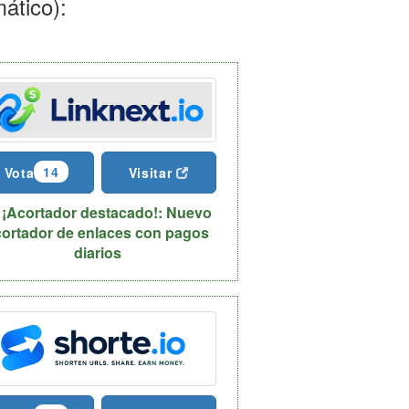
ático):
14
Vota
Visitar
¡Acortador destacado!: Nuevo
cortador de enlaces con pagos
diarios