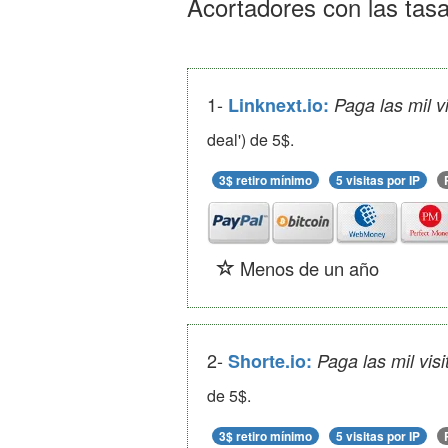
Acortadores con las tas
1-
Linknext.io:
Paga las mil 
deal') de 5$.
3$ retiro mínimo
5 visitas por IP
Menos de un año
2-
Shorte.io:
Paga las mil vi
de 5$.
3$ retiro mínimo
5 visitas por IP