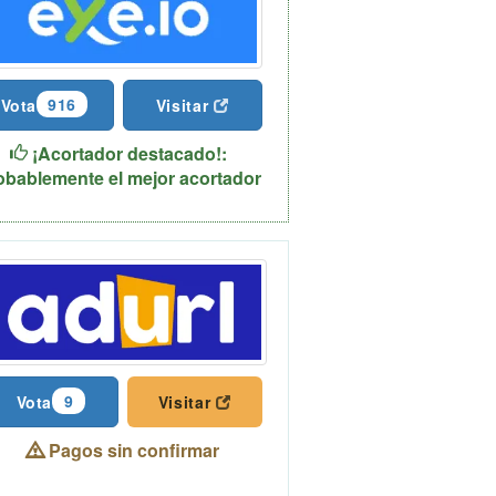
916
Vota
Visitar
¡Acortador destacado!:
obablemente el mejor acortador
9
Vota
Visitar
Pagos sin confirmar