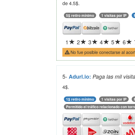
de 4.5$.
5$ retiro mínimo
1 visitas por IP
1
2
3
4
5
6
No fue posible conectarse al acor
5-
Adurl.io:
Paga las mil visi
4$.
1$ retiro mínimo
1 visitas por IP
Permitido el tráfico relacionado con torr