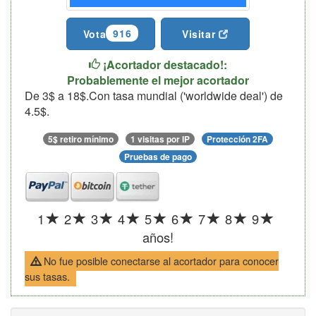
916
Vota
Visitar
¡Acortador destacado!:
Probablemente el mejor acortador
De 3$ a 18$.Con tasa mundial ('worldwide deal') de
4.5$.
5$ retiro mínimo
1 visitas por IP
Protección 2FA
Pruebas de pago
1
2
3
4
5
6
7
8
9
años!
No fue posible conectarse al acortador para conocer
sus tasas.