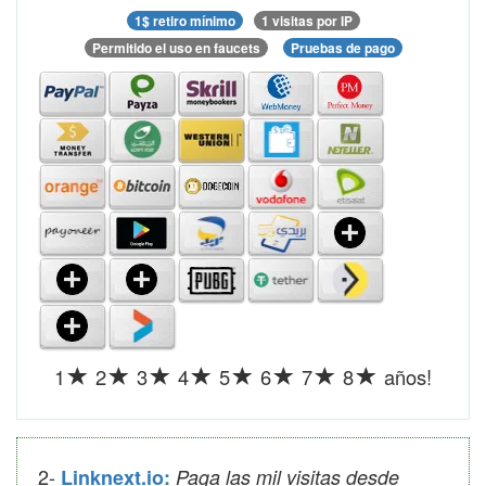
1$ retiro mínimo
1 visitas por IP
Permitido el uso en faucets
Pruebas de pago
1
2
3
4
5
6
7
8
años!
2-
Linknext.io:
Paga las mil visitas desde