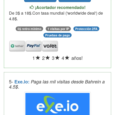
¡Acortador recomendado!
De 3$ a 18$.Con tasa mundial ('worldwide deal') de
4.8$.
5$ retiro mínimo
1 visitas por IP
Protección 2FA
Pruebas de pago
1
2
3
4
años!
5-
Exe.io:
Paga las mil visitas desde Bahrein a
4.5$.